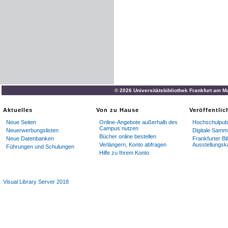
© 2026 Universitätsbibliothek Frankfurt am M
Aktuelles
Von zu Hause
Veröffentli
Neue Seiten
Online-Angebote außerhalb des
Hochschulpubl
Campus nutzen
Neuerwerbungslisten
Digitale Samm
Bücher online bestellen
Neue Datenbanken
Frankfurter Bi
Verlängern, Konto abfragen
Ausstellungsk
Führungen und Schulungen
Hilfe zu Ihrem Konto
Visual Library Server 2018