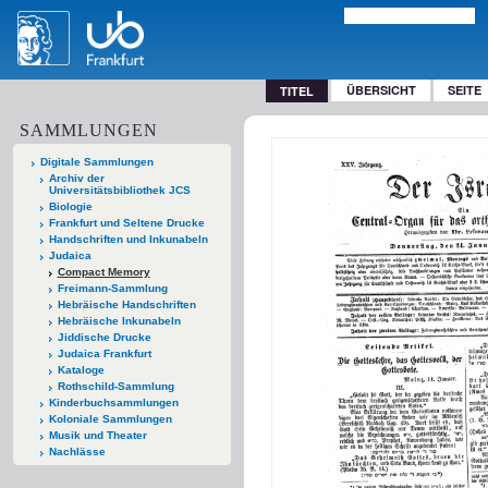
ÜBERSICHT
SEITE
TITEL
SAMMLUNGEN
Digitale Sammlungen
Archiv der
Universitätsbibliothek JCS
Biologie
Frankfurt und Seltene Drucke
Handschriften und Inkunabeln
Judaica
Compact Memory
Freimann-Sammlung
Hebräische Handschriften
Hebräische Inkunabeln
Jiddische Drucke
Judaica Frankfurt
Kataloge
Rothschild-Sammlung
Kinderbuchsammlungen
Koloniale Sammlungen
Musik und Theater
Nachlässe