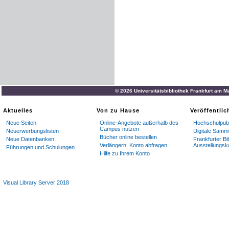
© 2026 Universitätsbibliothek Frankfurt am M
Aktuelles
Von zu Hause
Veröffentli
Neue Seiten
Online-Angebote außerhalb des
Hochschulpubl
Campus nutzen
Neuerwerbungslisten
Digitale Samm
Bücher online bestellen
Neue Datenbanken
Frankfurter Bi
Verlängern, Konto abfragen
Ausstellungsk
Führungen und Schulungen
Hilfe zu Ihrem Konto
Visual Library Server 2018