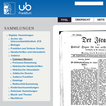
ÜBERSICHT
SEITE
TITEL
SAMMLUNGEN
Digitale Sammlungen
Archiv der
Universitätsbibliothek JCS
Biologie
Frankfurt und Seltene Drucke
Handschriften und Inkunabeln
Judaica
Compact Memory
Freimann-Sammlung
Hebräische Handschriften
Hebräische Inkunabeln
Jiddische Drucke
Judaica Frankfurt
Kataloge
Rothschild-Sammlung
Kinderbuchsammlungen
Koloniale Sammlungen
Musik und Theater
Nachlässe