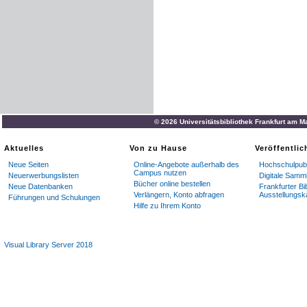
© 2026 Universitätsbibliothek Frankfurt am M
Aktuelles
Von zu Hause
Veröffentli
Neue Seiten
Online-Angebote außerhalb des
Hochschulpubl
Campus nutzen
Neuerwerbungslisten
Digitale Samm
Bücher online bestellen
Neue Datenbanken
Frankfurter Bi
Verlängern, Konto abfragen
Ausstellungsk
Führungen und Schulungen
Hilfe zu Ihrem Konto
Visual Library Server 2018