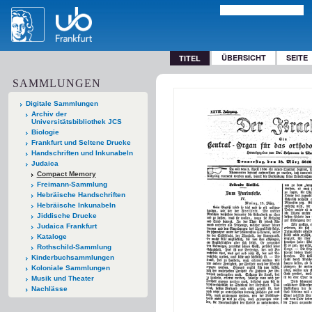
ÜBERSICHT
SEITE
TITEL
SAMMLUNGEN
Digitale Sammlungen
Archiv der
Universitätsbibliothek JCS
Biologie
Frankfurt und Seltene Drucke
Handschriften und Inkunabeln
Judaica
Compact Memory
Freimann-Sammlung
Hebräische Handschriften
Hebräische Inkunabeln
Jiddische Drucke
Judaica Frankfurt
Kataloge
Rothschild-Sammlung
Kinderbuchsammlungen
Koloniale Sammlungen
Musik und Theater
Nachlässe