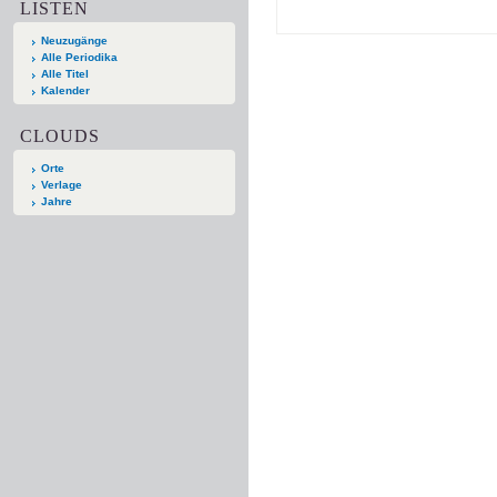
LISTEN
Neuzugänge
Alle Periodika
Alle Titel
Kalender
CLOUDS
Orte
Verlage
Jahre