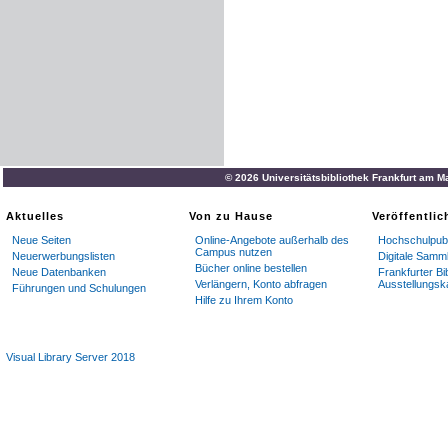
© 2026 Universitätsbibliothek Frankfurt am M
Aktuelles
Von zu Hause
Veröffentli
Neue Seiten
Online-Angebote außerhalb des
Hochschulpubl
Campus nutzen
Neuerwerbungslisten
Digitale Samm
Bücher online bestellen
Neue Datenbanken
Frankfurter Bi
Verlängern, Konto abfragen
Ausstellungsk
Führungen und Schulungen
Hilfe zu Ihrem Konto
Visual Library Server 2018