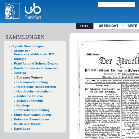
ÜBERSICHT
SEITE
TITEL
SAMMLUNGEN
Digitale Sammlungen
Archiv der
Universitätsbibliothek JCS
Biologie
Frankfurt und Seltene Drucke
Handschriften und Inkunabeln
Judaica
Compact Memory
Freimann-Sammlung
Hebräische Handschriften
Hebräische Inkunabeln
Jiddische Drucke
Judaica Frankfurt
Kataloge
Rothschild-Sammlung
Kinderbuchsammlungen
Koloniale Sammlungen
Musik und Theater
Nachlässe