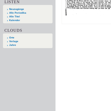
LISTEN
Neuzugänge
Alle Periodika
Alle Titel
Kalender
CLOUDS
Orte
Verlage
Jahre