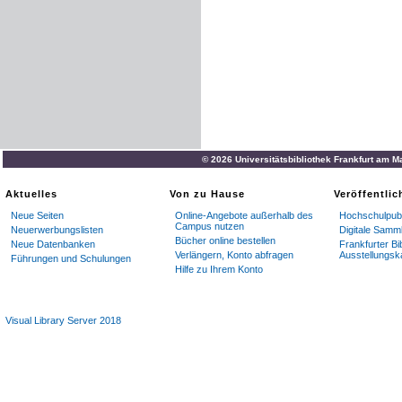
© 2026 Universitätsbibliothek Frankfurt am M
Aktuelles
Von zu Hause
Veröffentli
Neue Seiten
Online-Angebote außerhalb des
Hochschulpubl
Campus nutzen
Neuerwerbungslisten
Digitale Samm
Bücher online bestellen
Neue Datenbanken
Frankfurter Bi
Verlängern, Konto abfragen
Ausstellungsk
Führungen und Schulungen
Hilfe zu Ihrem Konto
Visual Library Server 2018