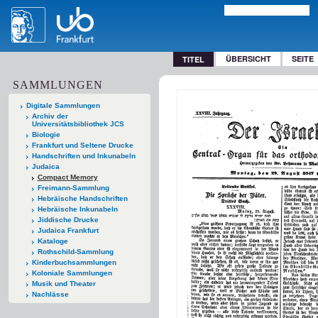
ÜBERSICHT
SEITE
TITEL
SAMMLUNGEN
Digitale Sammlungen
Archiv der
Universitätsbibliothek JCS
Biologie
Frankfurt und Seltene Drucke
Handschriften und Inkunabeln
Judaica
Compact Memory
Freimann-Sammlung
Hebräische Handschriften
Hebräische Inkunabeln
Jiddische Drucke
Judaica Frankfurt
Kataloge
Rothschild-Sammlung
Kinderbuchsammlungen
Koloniale Sammlungen
Musik und Theater
Nachlässe