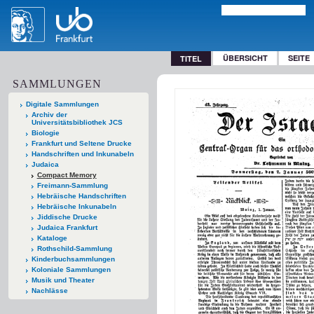
ÜBERSICHT
SEITE
TITEL
SAMMLUNGEN
Digitale Sammlungen
Archiv der
Universitätsbibliothek JCS
Biologie
Frankfurt und Seltene Drucke
Handschriften und Inkunabeln
Judaica
Compact Memory
Freimann-Sammlung
Hebräische Handschriften
Hebräische Inkunabeln
Jiddische Drucke
Judaica Frankfurt
Kataloge
Rothschild-Sammlung
Kinderbuchsammlungen
Koloniale Sammlungen
Musik und Theater
Nachlässe