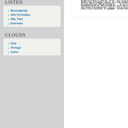
LISTEN
Neuzugänge
Alle Periodika
Alle Titel
Kalender
CLOUDS
Orte
Verlage
Jahre