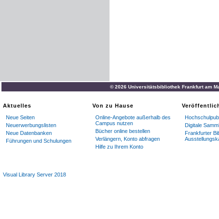
© 2026 Universitätsbibliothek Frankfurt am M
Aktuelles
Von zu Hause
Veröffentli
Neue Seiten
Online-Angebote außerhalb des
Hochschulpubl
Campus nutzen
Neuerwerbungslisten
Digitale Samm
Bücher online bestellen
Neue Datenbanken
Frankfurter Bi
Verlängern, Konto abfragen
Ausstellungsk
Führungen und Schulungen
Hilfe zu Ihrem Konto
Visual Library Server 2018