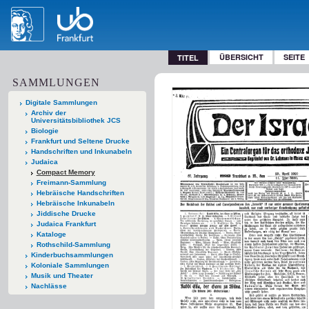
ÜBERSICHT
SEITE
TITEL
SAMMLUNGEN
Digitale Sammlungen
Archiv der
Universitätsbibliothek JCS
Biologie
Frankfurt und Seltene Drucke
Handschriften und Inkunabeln
Judaica
Compact Memory
Freimann-Sammlung
Hebräische Handschriften
Hebräische Inkunabeln
Jiddische Drucke
Judaica Frankfurt
Kataloge
Rothschild-Sammlung
Kinderbuchsammlungen
Koloniale Sammlungen
Musik und Theater
Nachlässe