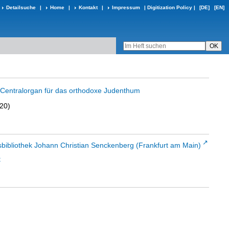
Detailsuche
|
Home
|
Kontakt
|
Impressum
|
Digitization Policy
|
[DE]
[EN]
in Centralorgan für das orthodoxe Judenthum
920)
sbibliothek Johann Christian Senckenberg (Frankfurt am Main)
t