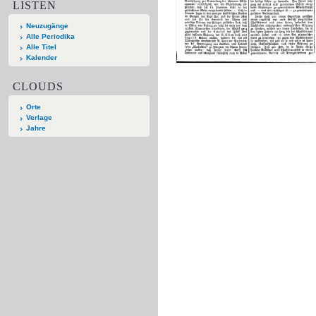
LISTEN
Neuzugänge
Alle Periodika
Alle Titel
Kalender
CLOUDS
Orte
Verlage
Jahre