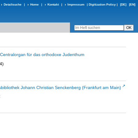
Detailsuche
|
Home
|
Kontakt
|
Impressum
|
Digitization Policy
|
[DE]
[EN]
in Centralorgan für das orthodoxe Judenthum
4)
sbibliothek Johann Christian Senckenberg (Frankfurt am Main)
t