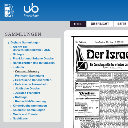
ÜBERSICHT
SEITE
TITEL
SAMMLUNGEN
Digitale Sammlungen
Archiv der
Universitätsbibliothek JCS
Biologie
Frankfurt und Seltene Drucke
Handschriften und Inkunabeln
Judaica
Compact Memory
Freimann-Sammlung
Hebräische Handschriften
Hebräische Inkunabeln
Jiddische Drucke
Judaica Frankfurt
Kataloge
Rothschild-Sammlung
Kinderbuchsammlungen
Koloniale Sammlungen
Musik und Theater
Nachlässe