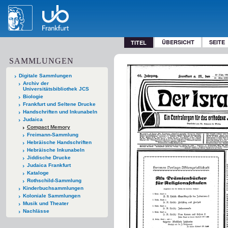
ÜBERSICHT
SEITE
TITEL
SAMMLUNGEN
Digitale Sammlungen
Archiv der
Universitätsbibliothek JCS
Biologie
Frankfurt und Seltene Drucke
Handschriften und Inkunabeln
Judaica
Compact Memory
Freimann-Sammlung
Hebräische Handschriften
Hebräische Inkunabeln
Jiddische Drucke
Judaica Frankfurt
Kataloge
Rothschild-Sammlung
Kinderbuchsammlungen
Koloniale Sammlungen
Musik und Theater
Nachlässe