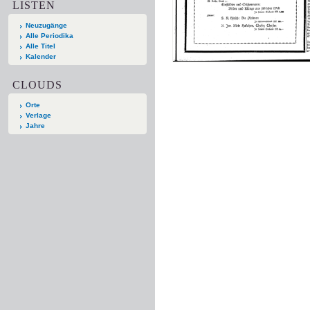
LISTEN
Neuzugänge
Alle Periodika
Alle Titel
Kalender
CLOUDS
Orte
Verlage
Jahre