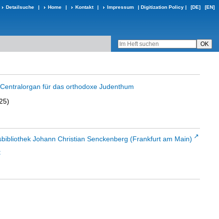
Detailsuche
|
Home
|
Kontakt
|
Impressum
|
Digitization Policy
|
[DE]
[EN]
in Centralorgan für das orthodoxe Judenthum
25)
sbibliothek Johann Christian Senckenberg (Frankfurt am Main)
t