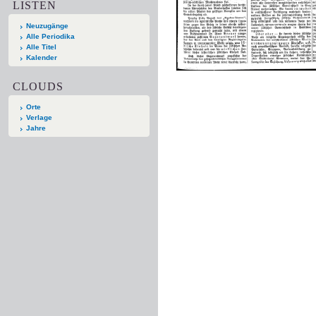
LISTEN
Neuzugänge
Alle Periodika
Alle Titel
Kalender
CLOUDS
Orte
Verlage
Jahre