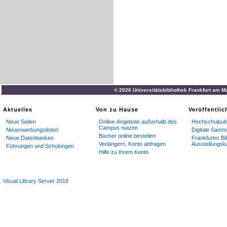
© 2026 Universitätsbibliothek Frankfurt am M
Aktuelles
Von zu Hause
Veröffentli
Neue Seiten
Online-Angebote außerhalb des
Hochschulpubl
Campus nutzen
Neuerwerbungslisten
Digitale Samm
Bücher online bestellen
Neue Datenbanken
Frankfurter Bi
Verlängern, Konto abfragen
Ausstellungsk
Führungen und Schulungen
Hilfe zu Ihrem Konto
Visual Library Server 2018