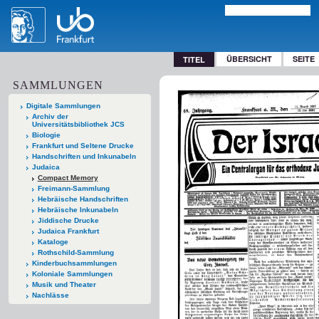
ÜBERSICHT
SEITE
TITEL
SAMMLUNGEN
Digitale Sammlungen
Archiv der
Universitätsbibliothek JCS
Biologie
Frankfurt und Seltene Drucke
Handschriften und Inkunabeln
Judaica
Compact Memory
Freimann-Sammlung
Hebräische Handschriften
Hebräische Inkunabeln
Jiddische Drucke
Judaica Frankfurt
Kataloge
Rothschild-Sammlung
Kinderbuchsammlungen
Koloniale Sammlungen
Musik und Theater
Nachlässe