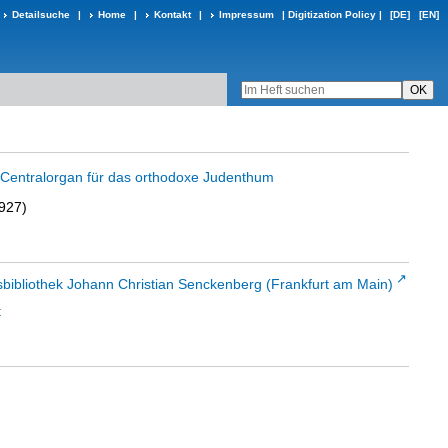
Detailsuche
|
Home
|
Kontakt
|
Impressum
|
Digitization Policy
|
[DE]
[EN]
in Centralorgan für das orthodoxe Judenthum
1927)
sbibliothek Johann Christian Senckenberg (Frankfurt am Main)
t