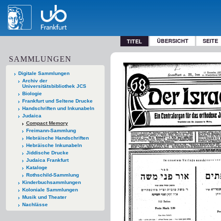
ÜBERSICHT
SEITE
TITEL
SAMMLUNGEN
Digitale Sammlungen
Archiv der
Universitätsbibliothek JCS
Biologie
Frankfurt und Seltene Drucke
Handschriften und Inkunabeln
Judaica
Compact Memory
Freimann-Sammlung
Hebräische Handschriften
Hebräische Inkunabeln
Jiddische Drucke
Judaica Frankfurt
Kataloge
Rothschild-Sammlung
Kinderbuchsammlungen
Koloniale Sammlungen
Musik und Theater
Nachlässe