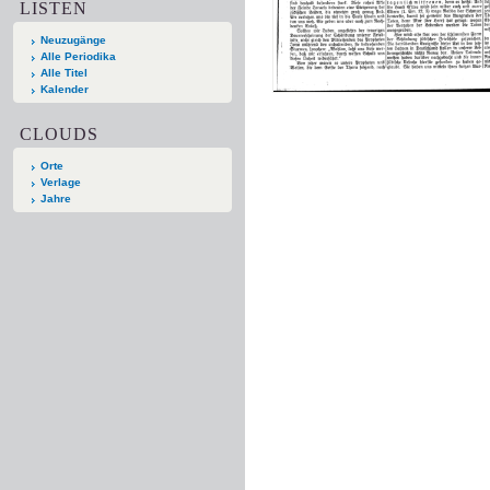
LISTEN
Neuzugänge
Alle Periodika
Alle Titel
Kalender
CLOUDS
Orte
Verlage
Jahre