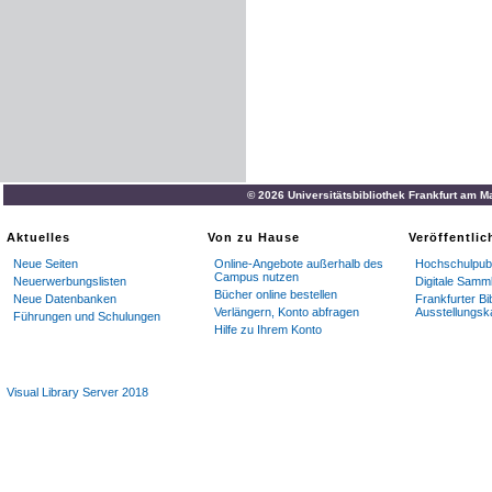
© 2026 Universitätsbibliothek Frankfurt am M
Aktuelles
Von zu Hause
Veröffentli
Neue Seiten
Online-Angebote außerhalb des
Hochschulpubl
Campus nutzen
Neuerwerbungslisten
Digitale Samm
Bücher online bestellen
Neue Datenbanken
Frankfurter Bi
Verlängern, Konto abfragen
Ausstellungsk
Führungen und Schulungen
Hilfe zu Ihrem Konto
Visual Library Server 2018