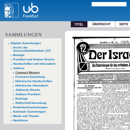
ÜBERSICHT
SEITE
TITEL
SAMMLUNGEN
Digitale Sammlungen
Archiv der
Universitätsbibliothek JCS
Biologie
Frankfurt und Seltene Drucke
Handschriften und Inkunabeln
Judaica
Compact Memory
Freimann-Sammlung
Hebräische Handschriften
Hebräische Inkunabeln
Jiddische Drucke
Judaica Frankfurt
Kataloge
Rothschild-Sammlung
Kinderbuchsammlungen
Koloniale Sammlungen
Musik und Theater
Nachlässe