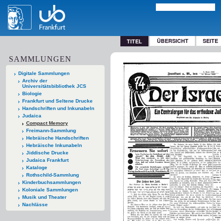
ÜBERSICHT
SEITE
TITEL
SAMMLUNGEN
Digitale Sammlungen
Archiv der
Universitätsbibliothek JCS
Biologie
Frankfurt und Seltene Drucke
Handschriften und Inkunabeln
Judaica
Compact Memory
Freimann-Sammlung
Hebräische Handschriften
Hebräische Inkunabeln
Jiddische Drucke
Judaica Frankfurt
Kataloge
Rothschild-Sammlung
Kinderbuchsammlungen
Koloniale Sammlungen
Musik und Theater
Nachlässe