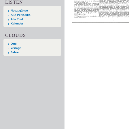
LISTEN
Neuzugänge
Alle Periodika
Alle Titel
Kalender
CLOUDS
Orte
Verlage
Jahre