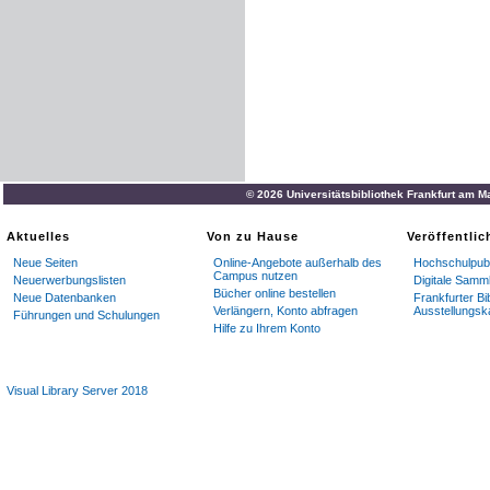
© 2026 Universitätsbibliothek Frankfurt am M
Aktuelles
Von zu Hause
Veröffentli
Neue Seiten
Online-Angebote außerhalb des
Hochschulpubl
Campus nutzen
Neuerwerbungslisten
Digitale Samm
Bücher online bestellen
Neue Datenbanken
Frankfurter Bi
Verlängern, Konto abfragen
Ausstellungsk
Führungen und Schulungen
Hilfe zu Ihrem Konto
Visual Library Server 2018