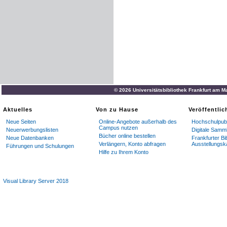
© 2026 Universitätsbibliothek Frankfurt am M
Aktuelles
Von zu Hause
Veröffentli
Neue Seiten
Online-Angebote außerhalb des
Hochschulpubl
Campus nutzen
Neuerwerbungslisten
Digitale Samm
Bücher online bestellen
Neue Datenbanken
Frankfurter Bi
Verlängern, Konto abfragen
Ausstellungsk
Führungen und Schulungen
Hilfe zu Ihrem Konto
Visual Library Server 2018