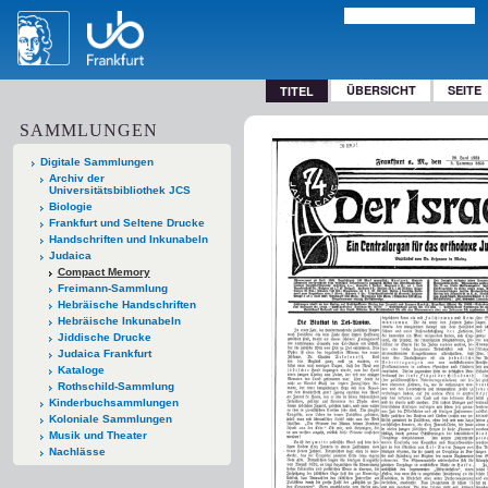
ÜBERSICHT
SEITE
TITEL
SAMMLUNGEN
Digitale Sammlungen
Archiv der
Universitätsbibliothek JCS
Biologie
Frankfurt und Seltene Drucke
Handschriften und Inkunabeln
Judaica
Compact Memory
Freimann-Sammlung
Hebräische Handschriften
Hebräische Inkunabeln
Jiddische Drucke
Judaica Frankfurt
Kataloge
Rothschild-Sammlung
Kinderbuchsammlungen
Koloniale Sammlungen
Musik und Theater
Nachlässe