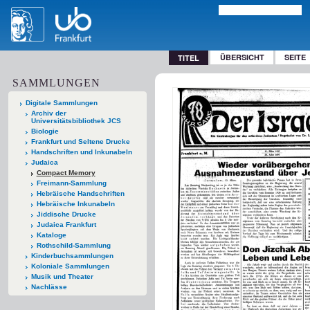
ÜBERSICHT
SEITE
TITEL
SAMMLUNGEN
Digitale Sammlungen
Archiv der
Universitätsbibliothek JCS
Biologie
Frankfurt und Seltene Drucke
Handschriften und Inkunabeln
Judaica
Compact Memory
Freimann-Sammlung
Hebräische Handschriften
Hebräische Inkunabeln
Jiddische Drucke
Judaica Frankfurt
Kataloge
Rothschild-Sammlung
Kinderbuchsammlungen
Koloniale Sammlungen
Musik und Theater
Nachlässe