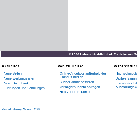
© 2026 Universitätsbibliothek Frankfurt am M
Aktuelles
Von zu Hause
Veröffentli
Neue Seiten
Online-Angebote außerhalb des
Hochschulpubl
Campus nutzen
Neuerwerbungslisten
Digitale Samm
Bücher online bestellen
Neue Datenbanken
Frankfurter Bi
Verlängern, Konto abfragen
Ausstellungsk
Führungen und Schulungen
Hilfe zu Ihrem Konto
Visual Library Server 2018