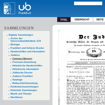
ÜBERSICHT
SEITE
TITEL
SAMMLUNGEN
Digitale Sammlungen
Archiv der
Universitätsbibliothek JCS
Biologie
Frankfurt und Seltene Drucke
Handschriften und Inkunabeln
Judaica
Compact Memory
Freimann-Sammlung
Hebräische Handschriften
Hebräische Inkunabeln
Jiddische Drucke
Judaica Frankfurt
Kataloge
Rothschild-Sammlung
Kinderbuchsammlungen
Koloniale Sammlungen
Musik und Theater
Nachlässe