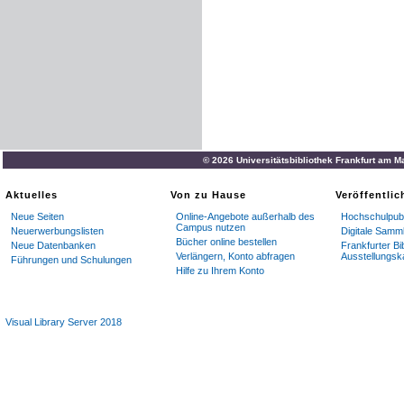
© 2026 Universitätsbibliothek Frankfurt am M
Aktuelles
Von zu Hause
Veröffentli
Neue Seiten
Online-Angebote außerhalb des
Hochschulpubl
Campus nutzen
Neuerwerbungslisten
Digitale Samm
Bücher online bestellen
Neue Datenbanken
Frankfurter Bi
Verlängern, Konto abfragen
Ausstellungsk
Führungen und Schulungen
Hilfe zu Ihrem Konto
Visual Library Server 2018