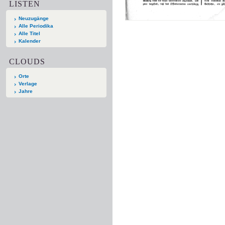
LISTEN
Neuzugänge
Alle Periodika
Alle Titel
Kalender
CLOUDS
Orte
Verlage
Jahre