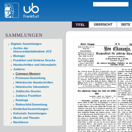
ÜBERSICHT
SEITE
TITEL
SAMMLUNGEN
Digitale Sammlungen
Archiv der
Universitätsbibliothek JCS
Biologie
Frankfurt und Seltene Drucke
Handschriften und Inkunabeln
Judaica
Compact Memory
Freimann-Sammlung
Hebräische Handschriften
Hebräische Inkunabeln
Jiddische Drucke
Judaica Frankfurt
Kataloge
Rothschild-Sammlung
Kinderbuchsammlungen
Koloniale Sammlungen
Musik und Theater
Nachlässe