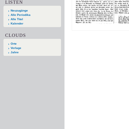
LISTEN
Neuzugänge
Alle Periodika
Alle Titel
Kalender
CLOUDS
Orte
Verlage
Jahre