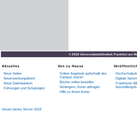
© 2026 Universitätsbibliothek Frankfurt am M
Aktuelles
Von zu Hause
Veröffentli
Neue Seiten
Online-Angebote außerhalb des
Hochschulpubl
Campus nutzen
Neuerwerbungslisten
Digitale Samm
Bücher online bestellen
Neue Datenbanken
Frankfurter Bi
Verlängern, Konto abfragen
Ausstellungsk
Führungen und Schulungen
Hilfe zu Ihrem Konto
Visual Library Server 2018