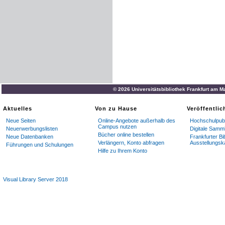
© 2026 Universitätsbibliothek Frankfurt am M
Aktuelles
Von zu Hause
Veröffentli
Neue Seiten
Online-Angebote außerhalb des
Hochschulpubl
Campus nutzen
Neuerwerbungslisten
Digitale Samm
Bücher online bestellen
Neue Datenbanken
Frankfurter Bi
Verlängern, Konto abfragen
Ausstellungsk
Führungen und Schulungen
Hilfe zu Ihrem Konto
Visual Library Server 2018