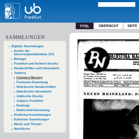
ÜBERSICHT
SEITE
TITEL
SAMMLUNGEN
Digitale Sammlungen
Archiv der
Universitätsbibliothek JCS
Biologie
Frankfurt und Seltene Drucke
Handschriften und Inkunabeln
Judaica
Compact Memory
Freimann-Sammlung
Hebräische Handschriften
Hebräische Inkunabeln
Jiddische Drucke
Judaica Frankfurt
Kataloge
Rothschild-Sammlung
Kinderbuchsammlungen
Koloniale Sammlungen
Musik und Theater
Nachlässe