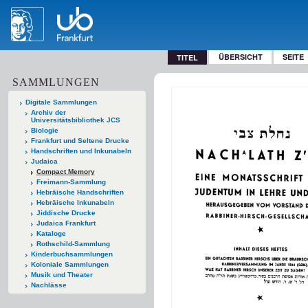
ÜBERSICHT
SEITE
TITEL
SAMMLUNGEN
Digitale Sammlungen
Archiv der
Universitätsbibliothek JCS
Biologie
Frankfurt und Seltene Drucke
Handschriften und Inkunabeln
Judaica
Compact Memory
Freimann-Sammlung
Hebräische Handschriften
Hebräische Inkunabeln
Jiddische Drucke
Judaica Frankfurt
Kataloge
Rothschild-Sammlung
Kinderbuchsammlungen
Koloniale Sammlungen
Musik und Theater
Nachlässe