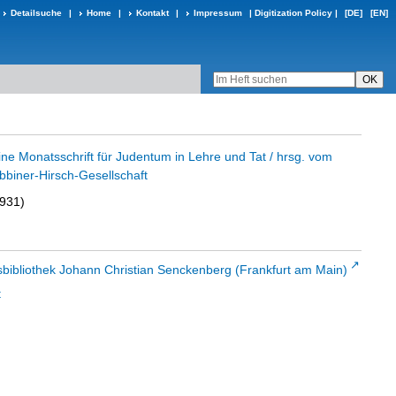
Detailsuche
|
Home
|
Kontakt
|
Impressum
|
Digitization Policy
|
[DE]
[EN]
eine Monatsschrift für Judentum in Lehre und Tat / hrsg. vom
bbiner-Hirsch-Gesellschaft
1931)
sbibliothek Johann Christian Senckenberg (Frankfurt am Main)
t