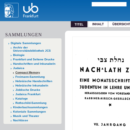
INHALT
ÜBERSICH
TITEL
SAMMLUNGEN
Digitale Sammlungen
Archiv der
Universitätsbibliothek JCS
Biologie
Frankfurt und Seltene Drucke
Handschriften und Inkunabeln
Judaica
Compact Memory
Freimann-Sammlung
Hebräische Handschriften
Hebräische Inkunabeln
Jiddische Drucke
Judaica Frankfurt
Kataloge
Rothschild-Sammlung
Kinderbuchsammlungen
Koloniale Sammlungen
Musik und Theater
Nachlässe