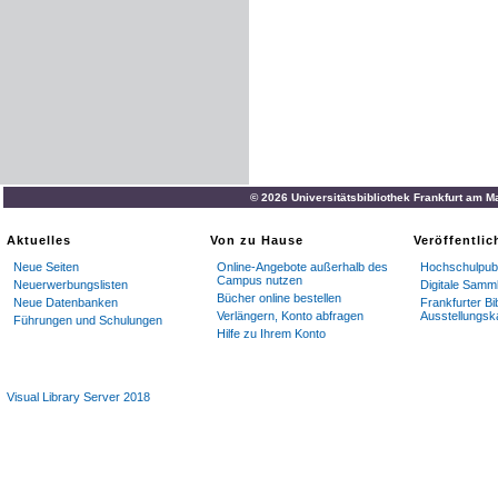
© 2026 Universitätsbibliothek Frankfurt am M
Aktuelles
Von zu Hause
Veröffentli
Neue Seiten
Online-Angebote außerhalb des
Hochschulpubl
Campus nutzen
Neuerwerbungslisten
Digitale Samm
Bücher online bestellen
Neue Datenbanken
Frankfurter Bi
Verlängern, Konto abfragen
Ausstellungsk
Führungen und Schulungen
Hilfe zu Ihrem Konto
Visual Library Server 2018