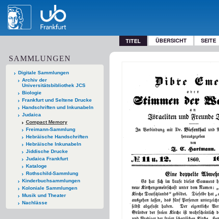
ÜBERSICHT
SEITE
TITEL
SAMMLUNGEN
Digitale Sammlungen
Archiv der
Universitätsbibliothek JCS
Biologie
Frankfurt und Seltene Drucke
Handschriften und Inkunabeln
Judaica
Compact Memory
Freimann-Sammlung
Hebräische Handschriften
Hebräische Inkunabeln
Jiddische Drucke
Judaica Frankfurt
Kataloge
Rothschild-Sammlung
Kinderbuchsammlungen
Koloniale Sammlungen
Musik und Theater
Nachlässe