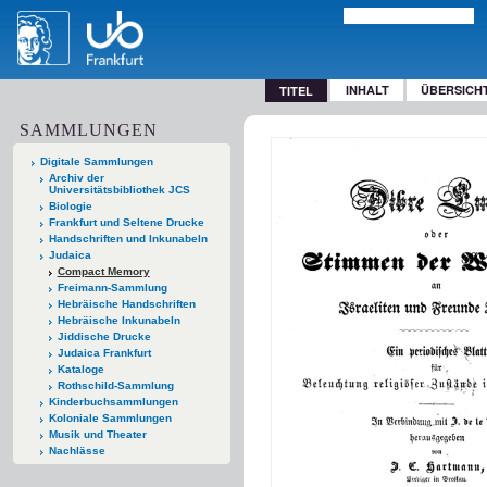
INHALT
ÜBERSICH
TITEL
SAMMLUNGEN
Digitale Sammlungen
Archiv der
Universitätsbibliothek JCS
Biologie
Frankfurt und Seltene Drucke
Handschriften und Inkunabeln
Judaica
Compact Memory
Freimann-Sammlung
Hebräische Handschriften
Hebräische Inkunabeln
Jiddische Drucke
Judaica Frankfurt
Kataloge
Rothschild-Sammlung
Kinderbuchsammlungen
Koloniale Sammlungen
Musik und Theater
Nachlässe