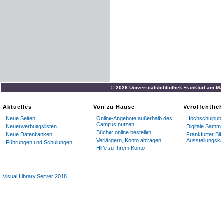
© 2026 Universitätsbibliothek Frankfurt am M
Aktuelles
Von zu Hause
Veröffentli
Neue Seiten
Online-Angebote außerhalb des
Hochschulpubl
Campus nutzen
Neuerwerbungslisten
Digitale Samm
Bücher online bestellen
Neue Datenbanken
Frankfurter Bi
Verlängern, Konto abfragen
Ausstellungsk
Führungen und Schulungen
Hilfe zu Ihrem Konto
Visual Library Server 2018