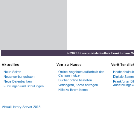
© 2026 Universitätsbibliothek Frankfurt am M
Aktuelles
Von zu Hause
Veröffentli
Neue Seiten
Online-Angebote außerhalb des
Hochschulpubl
Campus nutzen
Neuerwerbungslisten
Digitale Samm
Bücher online bestellen
Neue Datenbanken
Frankfurter Bi
Verlängern, Konto abfragen
Ausstellungsk
Führungen und Schulungen
Hilfe zu Ihrem Konto
Visual Library Server 2018