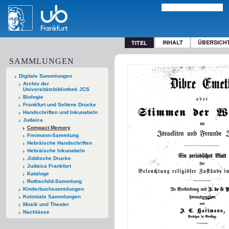
INHALT
ÜBERSICH
TITEL
SAMMLUNGEN
Digitale Sammlungen
Archiv der
Universitätsbibliothek JCS
Biologie
Frankfurt und Seltene Drucke
Handschriften und Inkunabeln
Judaica
Compact Memory
Freimann-Sammlung
Hebräische Handschriften
Hebräische Inkunabeln
Jiddische Drucke
Judaica Frankfurt
Kataloge
Rothschild-Sammlung
Kinderbuchsammlungen
Koloniale Sammlungen
Musik und Theater
Nachlässe