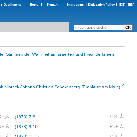
Detailsuche
|
Home
|
Kontakt
|
Impressum
|
Digitization Policy
|
[DE]
[EN]
der Stimmen der Wahrheit an Israeliten und Freunde Israels
sbibliothek Johann Christian Senckenberg (Frankfurt am Main)
t
DF
PDF
(1873) 7-8
DF
PDF
(1873) 9-10
DF
PDF
(1873) 11-12