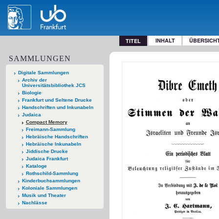
INHALT
ÜBERSICH
TITEL
SAMMLUNGEN
Digitale Sammlungen
Archiv der
Universitätsbibliothek JCS
Biologie
Frankfurt und Seltene Drucke
Handschriften und Inkunabeln
Judaica
Compact Memory
Freimann-Sammlung
Hebräische Handschriften
Hebräische Inkunabeln
Jiddische Drucke
Judaica Frankfurt
Kataloge
Rothschild-Sammlung
Kinderbuchsammlungen
Koloniale Sammlungen
Musik und Theater
Nachlässe