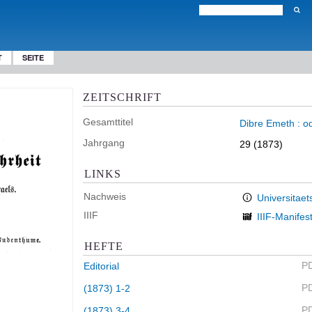
T
SEITE
ZEITSCHRIFT
Gesamttitel
Dibre Emeth : o
Jahrgang
29 (1873)
LINKS
Nachweis
Universitaet
IIIF
IIIF-Manifes
HEFTE
P
Editorial
P
(1873) 1-2
P
(1873) 3-4