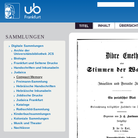
INHALT
ÜBERSICH
TITEL
SAMMLUNGEN
Digitale Sammlungen
Archiv der
Universitätsbibliothek JCS
Biologie
Frankfurt und Seltene Drucke
Handschriften und Inkunabeln
Judaica
Compact Memory
Freimann-Sammlung
Hebräische Handschriften
Hebräische Inkunabeln
Jiddische Drucke
Judaica Frankfurt
Kataloge
Rothschild-Sammlung
Kinderbuchsammlungen
Koloniale Sammlungen
Musik und Theater
Nachlässe