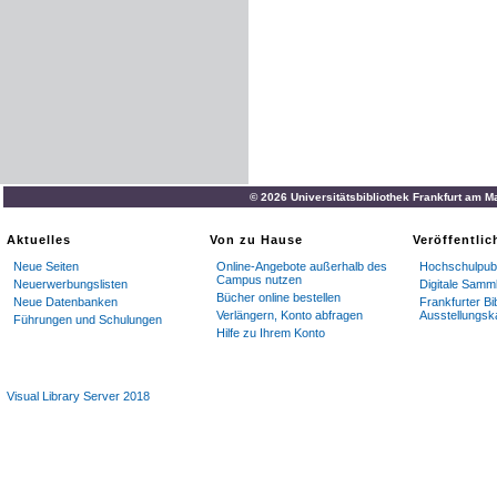
© 2026 Universitätsbibliothek Frankfurt am M
Aktuelles
Von zu Hause
Veröffentli
Neue Seiten
Online-Angebote außerhalb des
Hochschulpubl
Campus nutzen
Neuerwerbungslisten
Digitale Samm
Bücher online bestellen
Neue Datenbanken
Frankfurter Bi
Verlängern, Konto abfragen
Ausstellungsk
Führungen und Schulungen
Hilfe zu Ihrem Konto
Visual Library Server 2018