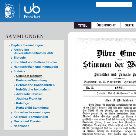
ÜBERSICHT
SEITE
TITEL
SAMMLUNGEN
Digitale Sammlungen
Archiv der
Universitätsbibliothek JCS
Biologie
Frankfurt und Seltene Drucke
Handschriften und Inkunabeln
Judaica
Compact Memory
Freimann-Sammlung
Hebräische Handschriften
Hebräische Inkunabeln
Jiddische Drucke
Judaica Frankfurt
Kataloge
Rothschild-Sammlung
Kinderbuchsammlungen
Koloniale Sammlungen
Musik und Theater
Nachlässe