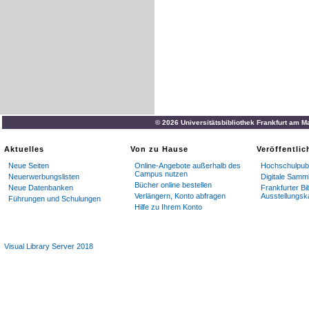
© 2026 Universitätsbibliothek Frankfurt am M
Aktuelles
Von zu Hause
Veröffentli
Neue Seiten
Online-Angebote außerhalb des
Hochschulpubl
Campus nutzen
Neuerwerbungslisten
Digitale Samm
Bücher online bestellen
Neue Datenbanken
Frankfurter Bi
Verlängern, Konto abfragen
Ausstellungsk
Führungen und Schulungen
Hilfe zu Ihrem Konto
Visual Library Server 2018