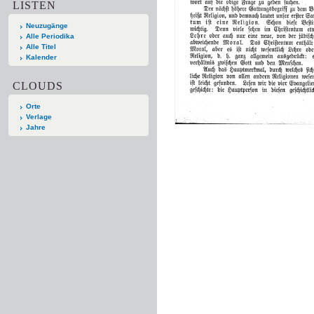
LISTEN
Neuzugänge
Alle Periodika
Alle Titel
Kalender
CLOUDS
Orte
Verlage
Jahre