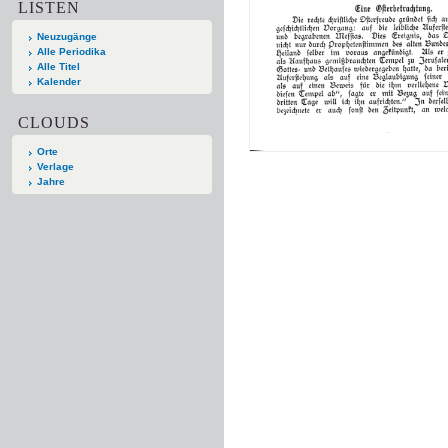
LISTEN
Neuzugänge
Alle Periodika
Alle Titel
Kalender
CLOUDS
Orte
Verlage
Jahre