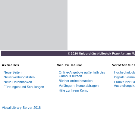
© 2026 Universitätsbibliothek Frankfurt am M
Aktuelles
Von zu Hause
Veröffentli
Neue Seiten
Online-Angebote außerhalb des
Hochschulpubl
Campus nutzen
Neuerwerbungslisten
Digitale Samm
Bücher online bestellen
Neue Datenbanken
Frankfurter Bi
Verlängern, Konto abfragen
Ausstellungsk
Führungen und Schulungen
Hilfe zu Ihrem Konto
Visual Library Server 2018