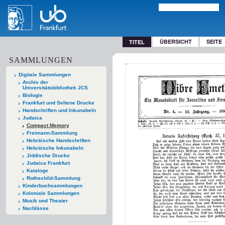
ÜBERSICHT
SEITE
TITEL
SAMMLUNGEN
Digitale Sammlungen
Archiv der
Universitätsbibliothek JCS
Biologie
Frankfurt und Seltene Drucke
Handschriften und Inkunabeln
Judaica
Compact Memory
Freimann-Sammlung
Hebräische Handschriften
Hebräische Inkunabeln
Jiddische Drucke
Judaica Frankfurt
Kataloge
Rothschild-Sammlung
Kinderbuchsammlungen
Koloniale Sammlungen
Musik und Theater
Nachlässe