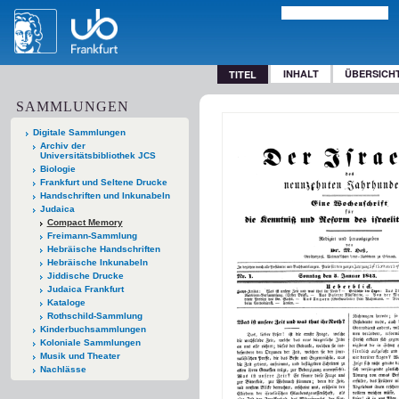
INHALT
ÜBERSICH
TITEL
SAMMLUNGEN
Digitale Sammlungen
Archiv der
Universitätsbibliothek JCS
Biologie
Frankfurt und Seltene Drucke
Handschriften und Inkunabeln
Judaica
Compact Memory
Freimann-Sammlung
Hebräische Handschriften
Hebräische Inkunabeln
Jiddische Drucke
Judaica Frankfurt
Kataloge
Rothschild-Sammlung
Kinderbuchsammlungen
Koloniale Sammlungen
Musik und Theater
Nachlässe