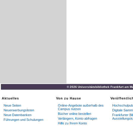
© 2026 Universitätsbibliothek Frankfurt am M
Aktuelles
Von zu Hause
Veröffentli
Neue Seiten
Online-Angebote außerhalb des
Hochschulpubl
Campus nutzen
Neuerwerbungslisten
Digitale Samm
Bücher online bestellen
Neue Datenbanken
Frankfurter Bi
Verlängern, Konto abfragen
Ausstellungsk
Führungen und Schulungen
Hilfe zu Ihrem Konto