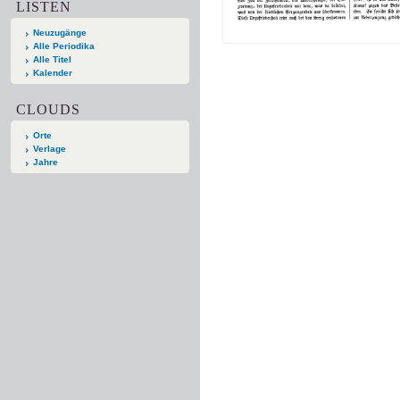
LISTEN
Neuzugänge
Alle Periodika
Alle Titel
Kalender
CLOUDS
Orte
Verlage
Jahre