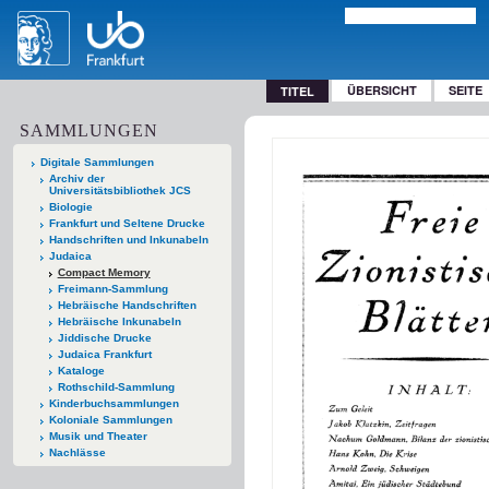
ÜBERSICHT
SEITE
TITEL
SAMMLUNGEN
Digitale Sammlungen
Archiv der
Universitätsbibliothek JCS
Biologie
Frankfurt und Seltene Drucke
Handschriften und Inkunabeln
Judaica
Compact Memory
Freimann-Sammlung
Hebräische Handschriften
Hebräische Inkunabeln
Jiddische Drucke
Judaica Frankfurt
Kataloge
Rothschild-Sammlung
Kinderbuchsammlungen
Koloniale Sammlungen
Musik und Theater
Nachlässe