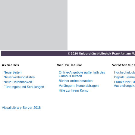
© 2026 Universitätsbibliothek Frankfurt am M
Aktuelles
Von zu Hause
Veröffentli
Neue Seiten
Online-Angebote außerhalb des
Hochschulpubl
Campus nutzen
Neuerwerbungslisten
Digitale Samm
Bücher online bestellen
Neue Datenbanken
Frankfurter Bi
Verlängern, Konto abfragen
Ausstellungsk
Führungen und Schulungen
Hilfe zu Ihrem Konto
Visual Library Server 2018