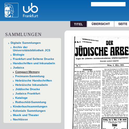
ÜBERSICHT
SEITE
TITEL
SAMMLUNGEN
Digitale Sammlungen
Archiv der
Universitätsbibliothek JCS
Biologie
Frankfurt und Seltene Drucke
Handschriften und Inkunabeln
Judaica
Compact Memory
Freimann-Sammlung
Hebräische Handschriften
Hebräische Inkunabeln
Jiddische Drucke
Judaica Frankfurt
Kataloge
Rothschild-Sammlung
Kinderbuchsammlungen
Koloniale Sammlungen
Musik und Theater
Nachlässe