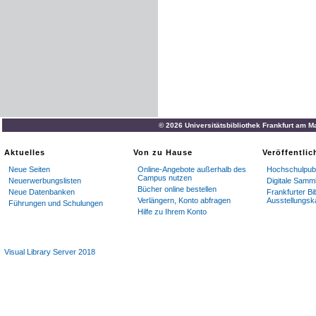
© 2026 Universitätsbibliothek Frankfurt am M
Aktuelles
Von zu Hause
Veröffentli
Neue Seiten
Online-Angebote außerhalb des
Hochschulpubl
Campus nutzen
Neuerwerbungslisten
Digitale Samm
Bücher online bestellen
Neue Datenbanken
Frankfurter Bi
Verlängern, Konto abfragen
Ausstellungsk
Führungen und Schulungen
Hilfe zu Ihrem Konto
Visual Library Server 2018