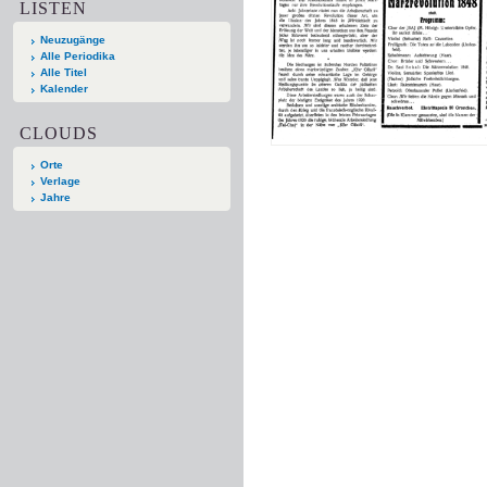
LISTEN
Neuzugänge
Alle Periodika
Alle Titel
Kalender
CLOUDS
Orte
Verlage
Jahre