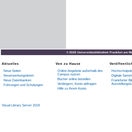
© 2026 Universitätsbibliothek Frankfurt am M
Aktuelles
Von zu Hause
Veröffentli
Neue Seiten
Online-Angebote außerhalb des
Hochschulpubl
Campus nutzen
Neuerwerbungslisten
Digitale Samm
Bücher online bestellen
Neue Datenbanken
Frankfurter Bi
Verlängern, Konto abfragen
Ausstellungsk
Führungen und Schulungen
Hilfe zu Ihrem Konto
Visual Library Server 2018