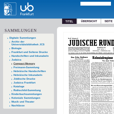
ÜBERSICHT
SEITE
TITEL
SAMMLUNGEN
Digitale Sammlungen
Archiv der
Universitätsbibliothek JCS
Biologie
Frankfurt und Seltene Drucke
Handschriften und Inkunabeln
Judaica
Compact Memory
Freimann-Sammlung
Hebräische Handschriften
Hebräische Inkunabeln
Jiddische Drucke
Judaica Frankfurt
Kataloge
Rothschild-Sammlung
Kinderbuchsammlungen
Koloniale Sammlungen
Musik und Theater
Nachlässe