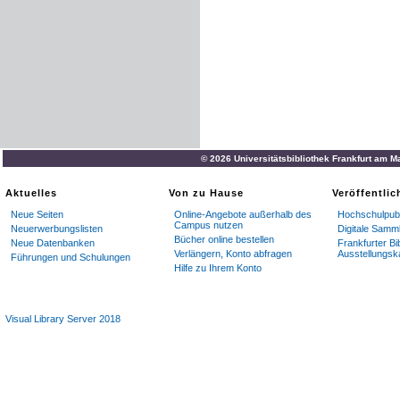
© 2026 Universitätsbibliothek Frankfurt am M
Aktuelles
Von zu Hause
Veröffentli
Neue Seiten
Online-Angebote außerhalb des
Hochschulpubl
Campus nutzen
Neuerwerbungslisten
Digitale Samm
Bücher online bestellen
Neue Datenbanken
Frankfurter Bi
Verlängern, Konto abfragen
Ausstellungsk
Führungen und Schulungen
Hilfe zu Ihrem Konto
Visual Library Server 2018