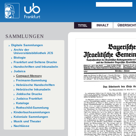
INHALT
ÜBERSICH
TITEL
SAMMLUNGEN
Digitale Sammlungen
Archiv der
Universitätsbibliothek JCS
Biologie
Frankfurt und Seltene Drucke
Handschriften und Inkunabeln
Judaica
Compact Memory
Freimann-Sammlung
Hebräische Handschriften
Hebräische Inkunabeln
Jiddische Drucke
Judaica Frankfurt
Kataloge
Rothschild-Sammlung
Kinderbuchsammlungen
Koloniale Sammlungen
Musik und Theater
Nachlässe