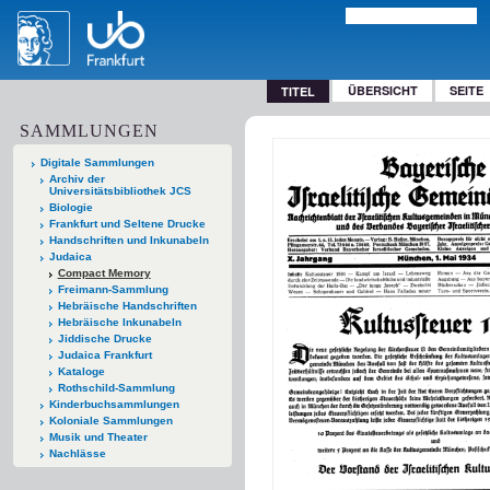
ÜBERSICHT
SEITE
TITEL
SAMMLUNGEN
Digitale Sammlungen
Archiv der
Universitätsbibliothek JCS
Biologie
Frankfurt und Seltene Drucke
Handschriften und Inkunabeln
Judaica
Compact Memory
Freimann-Sammlung
Hebräische Handschriften
Hebräische Inkunabeln
Jiddische Drucke
Judaica Frankfurt
Kataloge
Rothschild-Sammlung
Kinderbuchsammlungen
Koloniale Sammlungen
Musik und Theater
Nachlässe