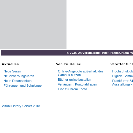
© 2026 Universitätsbibliothek Frankfurt am M
Aktuelles
Von zu Hause
Veröffentli
Neue Seiten
Online-Angebote außerhalb des
Hochschulpubl
Campus nutzen
Neuerwerbungslisten
Digitale Samm
Bücher online bestellen
Neue Datenbanken
Frankfurter Bi
Verlängern, Konto abfragen
Ausstellungsk
Führungen und Schulungen
Hilfe zu Ihrem Konto
Visual Library Server 2018