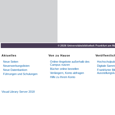
© 2026 Universitätsbibliothek Frankfurt am M
Aktuelles
Von zu Hause
Veröffentli
Neue Seiten
Online-Angebote außerhalb des
Hochschulpubl
Campus nutzen
Neuerwerbungslisten
Digitale Samm
Bücher online bestellen
Neue Datenbanken
Frankfurter Bi
Verlängern, Konto abfragen
Ausstellungsk
Führungen und Schulungen
Hilfe zu Ihrem Konto
Visual Library Server 2018