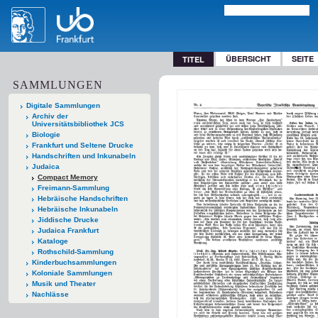
ÜBERSICHT
SEITE
TITEL
SAMMLUNGEN
Digitale Sammlungen
Archiv der
Universitätsbibliothek JCS
Biologie
Frankfurt und Seltene Drucke
Handschriften und Inkunabeln
Judaica
Compact Memory
Freimann-Sammlung
Hebräische Handschriften
Hebräische Inkunabeln
Jiddische Drucke
Judaica Frankfurt
Kataloge
Rothschild-Sammlung
Kinderbuchsammlungen
Koloniale Sammlungen
Musik und Theater
Nachlässe