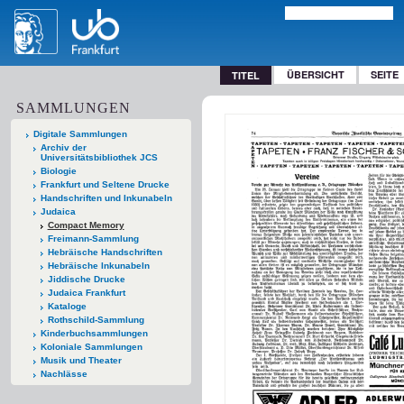
ÜBERSICHT
SEITE
TITEL
SAMMLUNGEN
Digitale Sammlungen
Archiv der
Universitätsbibliothek JCS
Biologie
Frankfurt und Seltene Drucke
Handschriften und Inkunabeln
Judaica
Compact Memory
Freimann-Sammlung
Hebräische Handschriften
Hebräische Inkunabeln
Jiddische Drucke
Judaica Frankfurt
Kataloge
Rothschild-Sammlung
Kinderbuchsammlungen
Koloniale Sammlungen
Musik und Theater
Nachlässe