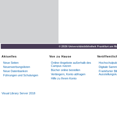
© 2026 Universitätsbibliothek Frankfurt am M
Aktuelles
Von zu Hause
Veröffentli
Neue Seiten
Online-Angebote außerhalb des
Hochschulpubl
Campus nutzen
Neuerwerbungslisten
Digitale Samm
Bücher online bestellen
Neue Datenbanken
Frankfurter Bi
Verlängern, Konto abfragen
Ausstellungsk
Führungen und Schulungen
Hilfe zu Ihrem Konto
Visual Library Server 2018