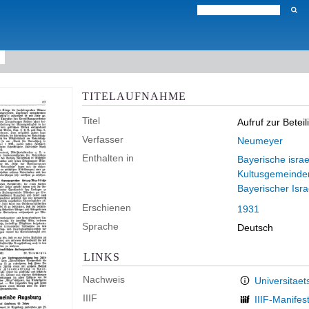
TITELAUFNAHME
Titel
Aufruf zur Bete
Verfasser
Neumeyer
Enthalten in
Bayerische israe
Kultusgemeinde
Bayerischer Isr
Erschienen
1931
Sprache
Deutsch
LINKS
Nachweis
Universitaet
IIIF
IIIF-Manifes