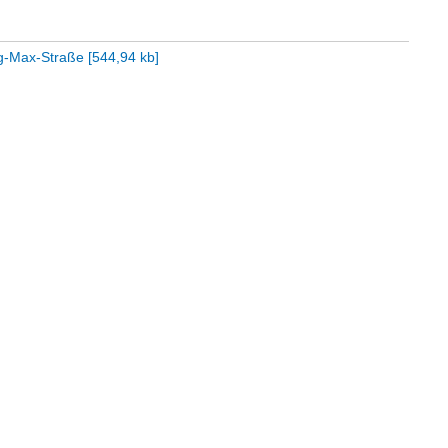
og-Max-Straße
[
544,94 kb
]