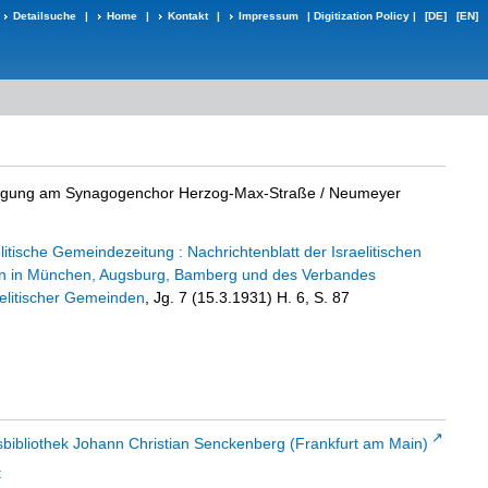
Detailsuche
|
Home
|
Kontakt
|
Impressum
|
Digitization Policy
|
[DE]
[EN]
iligung am Synagogenchor Herzog-Max-Straße
/ Neumeyer
litische Gemeindezeitung : Nachrichtenblatt der Israelitischen
n in München, Augsburg, Bamberg und des Verbandes
aelitischer Gemeinden
, Jg. 7 (15.3.1931) H. 6, S. 87
sbibliothek Johann Christian Senckenberg (Frankfurt am Main)
t