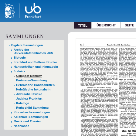
ÜBERSICHT
SEITE
TITEL
SAMMLUNGEN
Digitale Sammlungen
Archiv der
Universitätsbibliothek JCS
Biologie
Frankfurt und Seltene Drucke
Handschriften und Inkunabeln
Judaica
Compact Memory
Freimann-Sammlung
Hebräische Handschriften
Hebräische Inkunabeln
Jiddische Drucke
Judaica Frankfurt
Kataloge
Rothschild-Sammlung
Kinderbuchsammlungen
Koloniale Sammlungen
Musik und Theater
Nachlässe