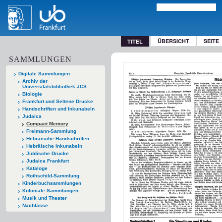
ÜBERSICHT
SEITE
TITEL
SAMMLUNGEN
Digitale Sammlungen
Archiv der
Universitätsbibliothek JCS
Biologie
Frankfurt und Seltene Drucke
Handschriften und Inkunabeln
Judaica
Compact Memory
Freimann-Sammlung
Hebräische Handschriften
Hebräische Inkunabeln
Jiddische Drucke
Judaica Frankfurt
Kataloge
Rothschild-Sammlung
Kinderbuchsammlungen
Koloniale Sammlungen
Musik und Theater
Nachlässe