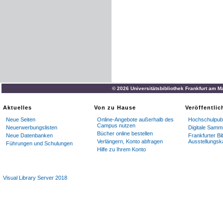
© 2026 Universitätsbibliothek Frankfurt am M
Aktuelles
Von zu Hause
Veröffentli
Neue Seiten
Online-Angebote außerhalb des
Hochschulpubl
Campus nutzen
Neuerwerbungslisten
Digitale Samm
Bücher online bestellen
Neue Datenbanken
Frankfurter Bi
Verlängern, Konto abfragen
Ausstellungsk
Führungen und Schulungen
Hilfe zu Ihrem Konto
Visual Library Server 2018