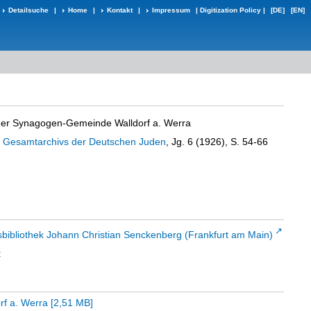
Detailsuche
|
Home
|
Kontakt
|
Impressum
|
Digitization Policy
|
[DE]
[EN]
der Synagogen-Gemeinde Walldorf a. Werra
s Gesamtarchivs der Deutschen Juden
, Jg. 6 (1926), S. 54-66
sbibliothek Johann Christian Senckenberg (Frankfurt am Main)
t
rf a. Werra
[
2,51 MB
]