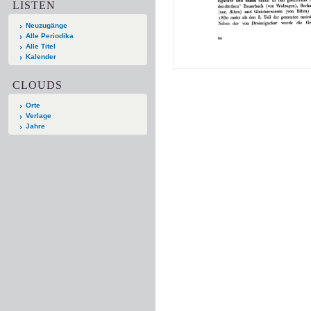
LISTEN
Neuzugänge
Alle Periodika
Alle Titel
Kalender
CLOUDS
Orte
Verlage
Jahre