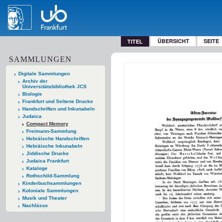
ÜBERSICHT
SEITE
TITEL
SAMMLUNGEN
Digitale Sammlungen
Archiv der
Universitätsbibliothek JCS
Biologie
Frankfurt und Seltene Drucke
Handschriften und Inkunabeln
Judaica
Compact Memory
Freimann-Sammlung
Hebräische Handschriften
Hebräische Inkunabeln
Jiddische Drucke
Judaica Frankfurt
Kataloge
Rothschild-Sammlung
Kinderbuchsammlungen
Koloniale Sammlungen
Musik und Theater
Nachlässe