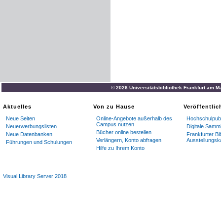
© 2026 Universitätsbibliothek Frankfurt am M
Aktuelles
Von zu Hause
Veröffentli
Neue Seiten
Online-Angebote außerhalb des
Hochschulpubl
Campus nutzen
Neuerwerbungslisten
Digitale Samm
Bücher online bestellen
Neue Datenbanken
Frankfurter Bi
Verlängern, Konto abfragen
Ausstellungsk
Führungen und Schulungen
Hilfe zu Ihrem Konto
Visual Library Server 2018