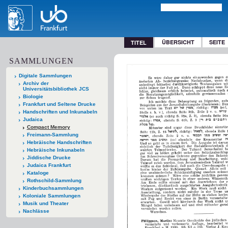
ÜBERSICHT
SEITE
TITEL
SAMMLUNGEN
Digitale Sammlungen
Archiv der
Universitätsbibliothek JCS
Biologie
Frankfurt und Seltene Drucke
Handschriften und Inkunabeln
Judaica
Compact Memory
Freimann-Sammlung
Hebräische Handschriften
Hebräische Inkunabeln
Jiddische Drucke
Judaica Frankfurt
Kataloge
Rothschild-Sammlung
Kinderbuchsammlungen
Koloniale Sammlungen
Musik und Theater
Nachlässe