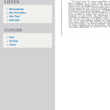
LISTEN
Neuzugänge
Alle Periodika
Alle Titel
Kalender
CLOUDS
Orte
Verlage
Jahre