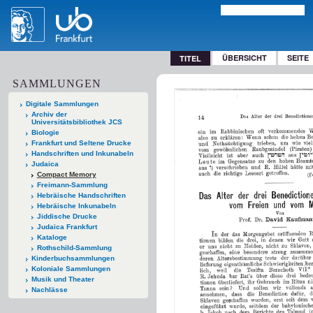
ÜBERSICHT
SEITE
TITEL
SAMMLUNGEN
Digitale Sammlungen
Archiv der
Universitätsbibliothek JCS
Biologie
Frankfurt und Seltene Drucke
Handschriften und Inkunabeln
Judaica
Compact Memory
Freimann-Sammlung
Hebräische Handschriften
Hebräische Inkunabeln
Jiddische Drucke
Judaica Frankfurt
Kataloge
Rothschild-Sammlung
Kinderbuchsammlungen
Koloniale Sammlungen
Musik und Theater
Nachlässe