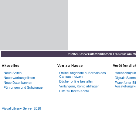
© 2026 Universitätsbibliothek Frankfurt am M
Aktuelles
Von zu Hause
Veröffentli
Neue Seiten
Online-Angebote außerhalb des
Hochschulpubl
Campus nutzen
Neuerwerbungslisten
Digitale Samm
Bücher online bestellen
Neue Datenbanken
Frankfurter Bi
Verlängern, Konto abfragen
Ausstellungsk
Führungen und Schulungen
Hilfe zu Ihrem Konto
Visual Library Server 2018