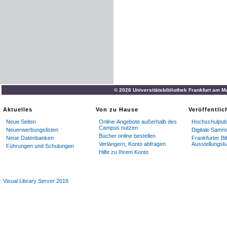
© 2026 Universitätsbibliothek Frankfurt am M
Aktuelles
Von zu Hause
Veröffentli
Neue Seiten
Online-Angebote außerhalb des
Hochschulpubl
Campus nutzen
Neuerwerbungslisten
Digitale Samm
Bücher online bestellen
Neue Datenbanken
Frankfurter Bi
Verlängern, Konto abfragen
Ausstellungsk
Führungen und Schulungen
Hilfe zu Ihrem Konto
Visual Library Server 2018