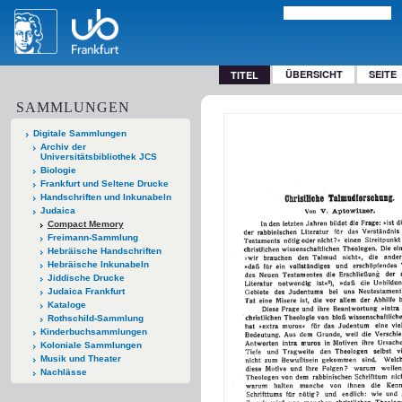
ÜBERSICHT
SEITE
TITEL
SAMMLUNGEN
Digitale Sammlungen
Archiv der
Universitätsbibliothek JCS
Biologie
Frankfurt und Seltene Drucke
Handschriften und Inkunabeln
Judaica
Compact Memory
Freimann-Sammlung
Hebräische Handschriften
Hebräische Inkunabeln
Jiddische Drucke
Judaica Frankfurt
Kataloge
Rothschild-Sammlung
Kinderbuchsammlungen
Koloniale Sammlungen
Musik und Theater
Nachlässe