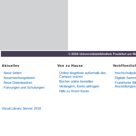
© 2026 Universitätsbibliothek Frankfurt am M
Aktuelles
Von zu Hause
Veröffentli
Neue Seiten
Online-Angebote außerhalb des
Hochschulpubl
Campus nutzen
Neuerwerbungslisten
Digitale Samm
Bücher online bestellen
Neue Datenbanken
Frankfurter Bi
Verlängern, Konto abfragen
Ausstellungsk
Führungen und Schulungen
Hilfe zu Ihrem Konto
Visual Library Server 2018