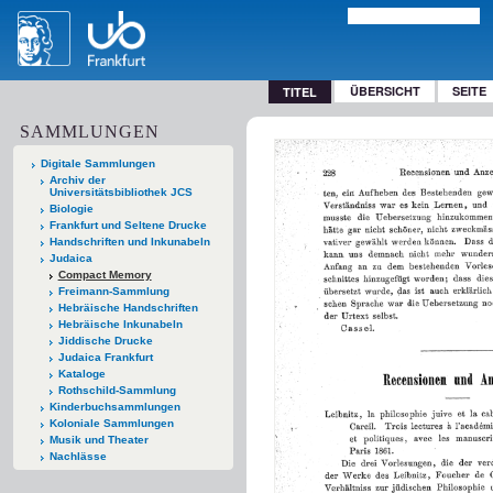
ÜBERSICHT
SEITE
TITEL
SAMMLUNGEN
Digitale Sammlungen
Archiv der
Universitätsbibliothek JCS
Biologie
Frankfurt und Seltene Drucke
Handschriften und Inkunabeln
Judaica
Compact Memory
Freimann-Sammlung
Hebräische Handschriften
Hebräische Inkunabeln
Jiddische Drucke
Judaica Frankfurt
Kataloge
Rothschild-Sammlung
Kinderbuchsammlungen
Koloniale Sammlungen
Musik und Theater
Nachlässe