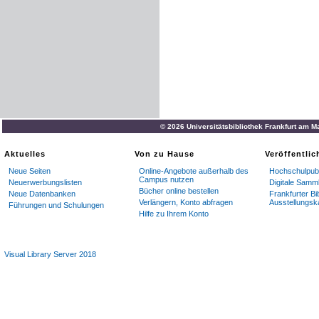
© 2026 Universitätsbibliothek Frankfurt am M
Aktuelles
Von zu Hause
Veröffentli
Neue Seiten
Online-Angebote außerhalb des
Hochschulpubl
Campus nutzen
Neuerwerbungslisten
Digitale Samm
Bücher online bestellen
Neue Datenbanken
Frankfurter Bi
Verlängern, Konto abfragen
Ausstellungsk
Führungen und Schulungen
Hilfe zu Ihrem Konto
Visual Library Server 2018