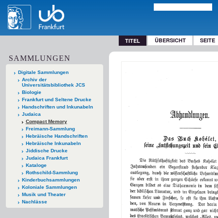
ÜBERSICHT
SEITE
TITEL
SAMMLUNGEN
Digitale Sammlungen
Archiv der
Universitätsbibliothek JCS
Biologie
Frankfurt und Seltene Drucke
Handschriften und Inkunabeln
Judaica
Compact Memory
Freimann-Sammlung
Hebräische Handschriften
Hebräische Inkunabeln
Jiddische Drucke
Judaica Frankfurt
Kataloge
Rothschild-Sammlung
Kinderbuchsammlungen
Koloniale Sammlungen
Musik und Theater
Nachlässe