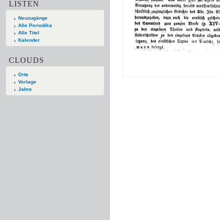
LISTEN
Neuzugänge
Alle Periodika
Alle Titel
Kalender
CLOUDS
Orte
Verlage
Jahre