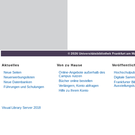
© 2026 Universitätsbibliothek Frankfurt am M
Aktuelles
Von zu Hause
Veröffentli
Neue Seiten
Online-Angebote außerhalb des
Hochschulpubl
Campus nutzen
Neuerwerbungslisten
Digitale Samm
Bücher online bestellen
Neue Datenbanken
Frankfurter Bi
Verlängern, Konto abfragen
Ausstellungsk
Führungen und Schulungen
Hilfe zu Ihrem Konto
Visual Library Server 2018