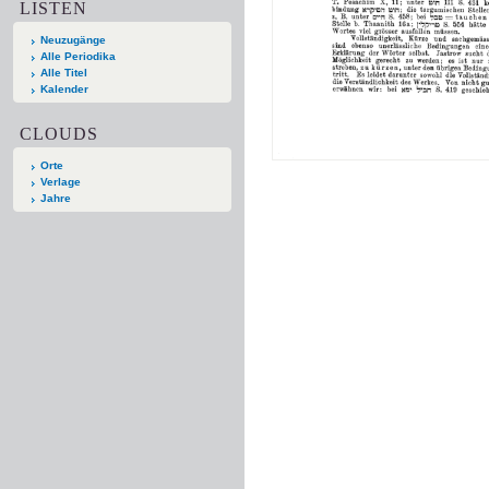
LISTEN
Neuzugänge
Alle Periodika
Alle Titel
Kalender
CLOUDS
Orte
Verlage
Jahre