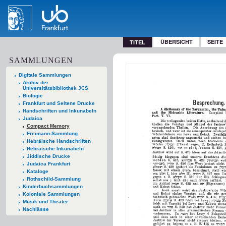
ÜBERSICHT
SEITE
TITEL
SAMMLUNGEN
Digitale Sammlungen
Archiv der
Universitätsbibliothek JCS
Biologie
Frankfurt und Seltene Drucke
Handschriften und Inkunabeln
Judaica
Compact Memory
Freimann-Sammlung
Hebräische Handschriften
Hebräische Inkunabeln
Jiddische Drucke
Judaica Frankfurt
Kataloge
Rothschild-Sammlung
Kinderbuchsammlungen
Koloniale Sammlungen
Musik und Theater
Nachlässe