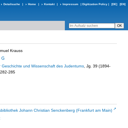
Detailsuche
|
Home
|
Kontakt
|
Impressum
|
Digitization Policy
|
[DE]
[EN]
muel Krauss
ür Geschichte und Wissenschaft des Judentums
, Jg. 39 (1894-
. 282-285
sbibliothek Johann Christian Senckenberg (Frankfurt am Main)
t