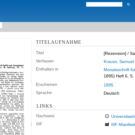
TITELAUFNAHME
Titel
[Rezension]
/ Sa
Verfasser
Krauss, Samuel
Enthalten in
Monatsschrift f
1895) Heft 6, S
Erschienen
1895
Sprache
Deutsch
LINKS
Nachweis
Universitaet
IIIF
IIIF-Manifes