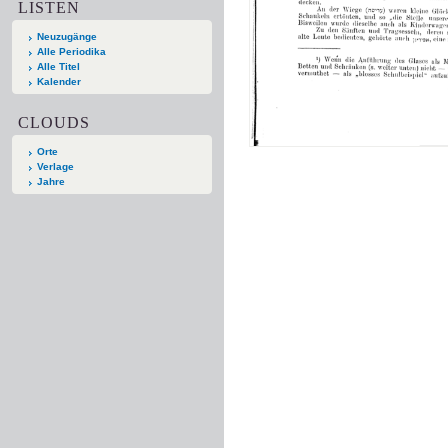
LISTEN
Neuzugänge
Alle Periodika
Alle Titel
Kalender
CLOUDS
Orte
Verlage
Jahre