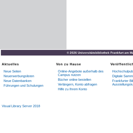
© 2026 Universitätsbibliothek Frankfurt am M
Aktuelles
Von zu Hause
Veröffentli
Neue Seiten
Online-Angebote außerhalb des
Hochschulpubl
Campus nutzen
Neuerwerbungslisten
Digitale Samm
Bücher online bestellen
Neue Datenbanken
Frankfurter Bi
Verlängern, Konto abfragen
Ausstellungsk
Führungen und Schulungen
Hilfe zu Ihrem Konto
Visual Library Server 2018