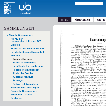
ÜBERSICHT
SEITE
TITEL
SAMMLUNGEN
Digitale Sammlungen
Archiv der
Universitätsbibliothek JCS
Biologie
Frankfurt und Seltene Drucke
Handschriften und Inkunabeln
Judaica
Compact Memory
Freimann-Sammlung
Hebräische Handschriften
Hebräische Inkunabeln
Jiddische Drucke
Judaica Frankfurt
Kataloge
Rothschild-Sammlung
Kinderbuchsammlungen
Koloniale Sammlungen
Musik und Theater
Nachlässe