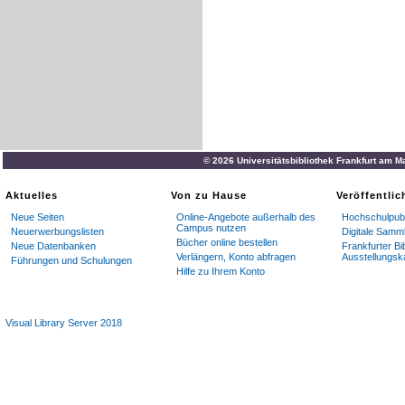
© 2026 Universitätsbibliothek Frankfurt am M
Aktuelles
Von zu Hause
Veröffentli
Neue Seiten
Online-Angebote außerhalb des
Hochschulpubl
Campus nutzen
Neuerwerbungslisten
Digitale Samm
Bücher online bestellen
Neue Datenbanken
Frankfurter Bi
Verlängern, Konto abfragen
Ausstellungsk
Führungen und Schulungen
Hilfe zu Ihrem Konto
Visual Library Server 2018