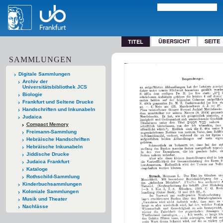
ÜBERSICHT
SEITE
TITEL
SAMMLUNGEN
Digitale Sammlungen
Archiv der
Universitätsbibliothek JCS
Biologie
Frankfurt und Seltene Drucke
Handschriften und Inkunabeln
Judaica
Compact Memory
Freimann-Sammlung
Hebräische Handschriften
Hebräische Inkunabeln
Jiddische Drucke
Judaica Frankfurt
Kataloge
Rothschild-Sammlung
Kinderbuchsammlungen
Koloniale Sammlungen
Musik und Theater
Nachlässe