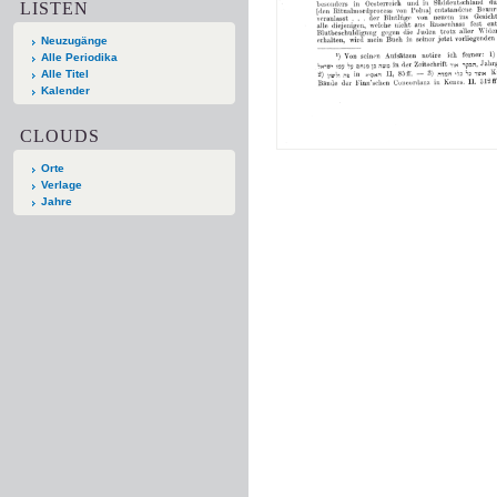
LISTEN
Neuzugänge
Alle Periodika
Alle Titel
Kalender
CLOUDS
Orte
Verlage
Jahre