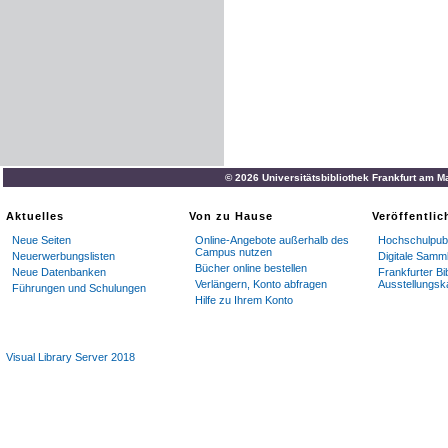
© 2026 Universitätsbibliothek Frankfurt am M
Aktuelles
Von zu Hause
Veröffentli
Neue Seiten
Online-Angebote außerhalb des
Hochschulpubl
Campus nutzen
Neuerwerbungslisten
Digitale Samm
Bücher online bestellen
Neue Datenbanken
Frankfurter Bi
Verlängern, Konto abfragen
Ausstellungsk
Führungen und Schulungen
Hilfe zu Ihrem Konto
Visual Library Server 2018