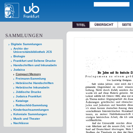
ÜBERSICHT
SEITE
TITEL
SAMMLUNGEN
Digitale Sammlungen
Archiv der
Universitätsbibliothek JCS
Biologie
Frankfurt und Seltene Drucke
Handschriften und Inkunabeln
Judaica
Compact Memory
Freimann-Sammlung
Hebräische Handschriften
Hebräische Inkunabeln
Jiddische Drucke
Judaica Frankfurt
Kataloge
Rothschild-Sammlung
Kinderbuchsammlungen
Koloniale Sammlungen
Musik und Theater
Nachlässe