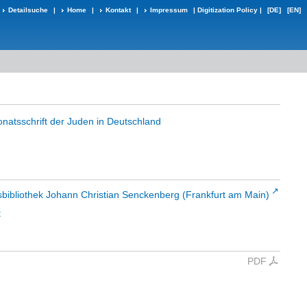
Detailsuche
|
Home
|
Kontakt
|
Impressum
|
Digitization Policy
|
[DE]
[EN]
natsschrift der Juden in Deutschland
sbibliothek Johann Christian Senckenberg (Frankfurt am Main)
t
PDF