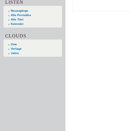
LISTEN
Neuzugänge
Alle Periodika
Alle Titel
Kalender
CLOUDS
Orte
Verlage
Jahre