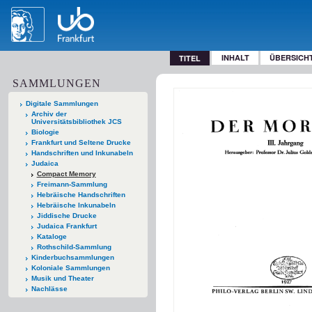
INHALT
ÜBERSICH
TITEL
SAMMLUNGEN
Digitale Sammlungen
Archiv der
Universitätsbibliothek JCS
Biologie
Frankfurt und Seltene Drucke
Handschriften und Inkunabeln
Judaica
Compact Memory
Freimann-Sammlung
Hebräische Handschriften
Hebräische Inkunabeln
Jiddische Drucke
Judaica Frankfurt
Kataloge
Rothschild-Sammlung
Kinderbuchsammlungen
Koloniale Sammlungen
Musik und Theater
Nachlässe