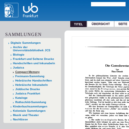
ÜBERSICHT
SEITE
TITEL
SAMMLUNGEN
Digitale Sammlungen
Archiv der
Universitätsbibliothek JCS
Biologie
Frankfurt und Seltene Drucke
Handschriften und Inkunabeln
Judaica
Compact Memory
Freimann-Sammlung
Hebräische Handschriften
Hebräische Inkunabeln
Jiddische Drucke
Judaica Frankfurt
Kataloge
Rothschild-Sammlung
Kinderbuchsammlungen
Koloniale Sammlungen
Musik und Theater
Nachlässe