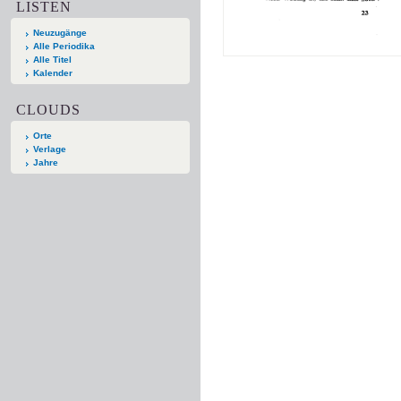
LISTEN
Neuzugänge
Alle Periodika
Alle Titel
Kalender
CLOUDS
Orte
Verlage
Jahre