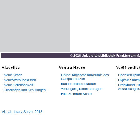
© 2026 Universitätsbibliothek Frankfurt am M
Aktuelles
Von zu Hause
Veröffentli
Neue Seiten
Online-Angebote außerhalb des
Hochschulpubl
Campus nutzen
Neuerwerbungslisten
Digitale Samm
Bücher online bestellen
Neue Datenbanken
Frankfurter Bi
Verlängern, Konto abfragen
Ausstellungsk
Führungen und Schulungen
Hilfe zu Ihrem Konto
Visual Library Server 2018